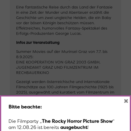
Eine fantastische Reise durch das Land der Fantasie
in eine Zeit der Wunder und Abenteuer erzählt die
Geschichte um zwei ungleiche Helden, die ein Baby
vor der bösen Königin beschützen müssen.
Effektreiches, humorvolles Fantasy-Spektakel des
Erfolgs-Produzenten George Lucas.
Infos zur Veranstaltung
Summer Movies auf der Murinsel Graz von 7.7. bis
8.9.2025:
EINE KOOPERATION VON GRAZ 2003 GMBH,
JUGENDAMT GRAZ UND FILMZENTRUM IM
RECHBAUERKINO
Gezeigt werden österreichische und internationale
Filmschätze aus 100 Jahren Filmgeschichte (1925 bis
2025), ausgewählt und kuratiert vom Filmzentrum im
Rechbauerkino.
×
Bitte beachte:
Alex Desmond stimmt vor Beginn der Vorstellungen
mit Hintergrundinfos und Anekdoten zum jeweiligen
Film ein, an ausgewählten Terminen gibt es
Die Filmparty „
The Rocky Horror Picture Show
“
Livemusik und Partystimmung. Eintritt frei. Freie
am 12.08.26 ist bereits
ausgebucht
!
Platzwahl. Keine Platzreservierungen, es gilt das