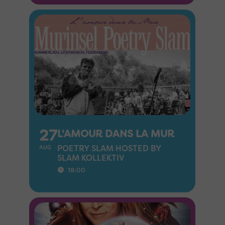
27
L'AMOUR DANS LA MUR
POETRY SLAM HOSTED BY
AUG
SLAM KOLLEKTIV
18:00