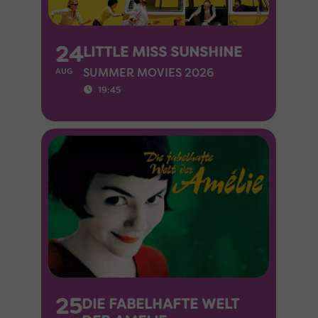
24
LITTLE MISS SUNSHINE
SUMMER MOVIES 2026
AUG
19:45
25
DIE FABELHAFTE WELT