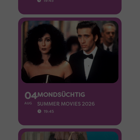
19:45
04
MONDSÜCHTIG
SUMMER MOVIES 2026
AUG
19:45