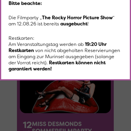
Bitte beachte:
11
FRENCH CONNECTION -
Die Filmparty „
The Rocky Horror Picture Show
“
BRENNPUNKT BROOKLYN
AUG
am 12.08.26 ist bereits
ausgebucht
!
SUMMER MOVIES 2026
19:45
Restkarten:
Am Veranstaltungstag werden ab
19:20 Uhr
Restkarten
von nicht abgeholten Reservierungen
am Eingang zur Murinsel ausgegeben (solange
der Vorrat reicht).
Restkarten können nicht
garantiert werden!
12
MISS DESMONDS
SOMMERFILMPARTY