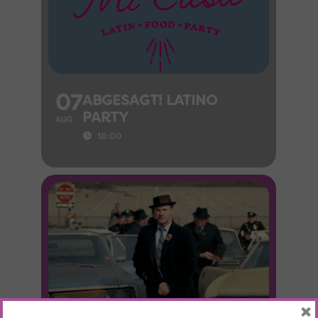
07
ABGESAGT! LATINO
PARTY
AUG
18:00
×