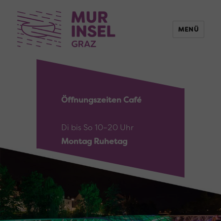
MENÜ
Öffnungszeiten Café
Di bis So 10–20 Uhr
Montag Ruhetag