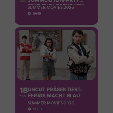
AUG
FEAT. THE LEGENDARY
SUMMER MOVIES 2026
LUCY MCEVIL: THE ROCKY
19:45
HORROR PICTURE SHOW
18
UNCUT PRÄSENTIERT:
FERRIS MACHT BLAU
AUG
SUMMER MOVIES 2026
19:00