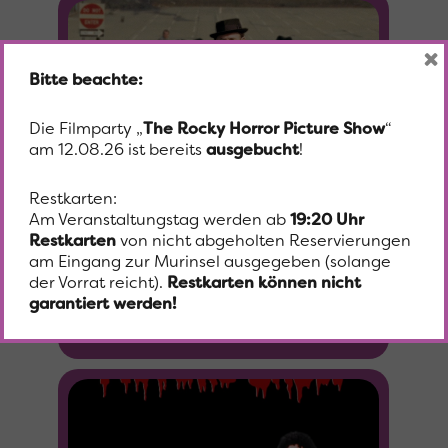
×
Bitte beachte:
Die Filmparty „
The Rocky Horror Picture Show
“
am 12.08.26 ist bereits
ausgebucht
!
Restkarten:
Am Veranstaltungstag werden ab
19:20 Uhr
11
FRENCH CONNECTION -
Restkarten
von nicht abgeholten Reservierungen
BRENNPUNKT BROOKLYN
am Eingang zur Murinsel ausgegeben (solange
AUG
der Vorrat reicht).
Restkarten können nicht
SUMMER MOVIES 2026
garantiert werden!
19:45