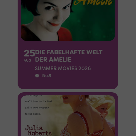
25
DIE FABELHAFTE WELT
DER AMELIE
AUG
SUMMER MOVIES 2026
19:45