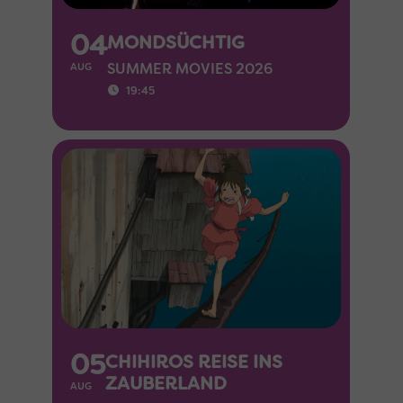
04
MONDSÜCHTIG
SUMMER MOVIES 2026
AUG
19:45
05
CHIHIROS REISE INS
ZAUBERLAND
AUG