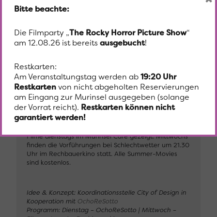
englisch OmU
Bitte beachte:
Die Filmparty „
The Rocky Horror Picture Show
“
Weitere Infos zum Film
am 12.08.26 ist bereits
ausgebucht
!
Restkarten:
Am Veranstaltungstag werden ab
19:20 Uhr
Restkarten
von nicht abgeholten Reservierungen
Summer Movies – Zeitgenössische Filme, Visuals und
am Eingang zur Murinsel ausgegeben (solange
Klassiker präsentiert von OchoReSotto und dem
der Vorrat reicht).
Restkarten können nicht
Filmzentrum im Rechbauerkino. Vor einzelnen
garantiert werden!
Vorstellungen gibt es Hintergrundinfos und
Anekdoten zum Film. Bei Schlechtwetter werden die
Filme dienstags im Murinsel Café gezeigt. Mittwochs
finden die Vorführungen bei Schlechtwetter um 21.30
Uhr im Rechbauerkino statt. Alle Summer-Movies
sind kostenlos.
Idee & Konzept: Koordinationsstelle City of Design in
Kooperation mit
OchoReSotto
Programm: Dienstag – OchoReSotto | Mittwoch –