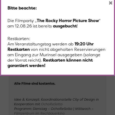
Klamauk zu bieten, sondern auch „Bissiges“ über die
×
Esskultur: Louis de Funès glänzt als cholerischer
Bitte beachte:
Gourmet und Restaurantkritiker, der gegen Plastik-
Essen kämpft und sich eine große Schlacht gegen die
skandalösen Fehlleistungen der Lebensmittelindustrie
Die Filmparty „
The Rocky Horror Picture Show
“
liefert.
am 12.08.26 ist bereits
ausgebucht
!
Restkarten:
Am Veranstaltungstag werden ab
19:20 Uhr
Summer Movies – Zeitgenössische Filme, Visuals und
Restkarten
von nicht abgeholten Reservierungen
Klassiker präsentiert von OchoReSotto und dem
Filmzentrum im Rechbauerkino. Vor einzelnen
am Eingang zur Murinsel ausgegeben (solange
Vorstellungen gibt es Hintergrundinfos und
der Vorrat reicht).
Restkarten können nicht
Anekdoten zum Film. Bei Schlechtwetter werden die
garantiert werden!
Filme im Murinsel Café gezeigt.
Alle Filme sind kostenlos.
Idee & Konzept: Koordinationsstelle City of Design in
Kooperation mit
OchoReSotto
Programm: Dienstag – OchoReSotto | Mittwoch –
Filmzentrum im Rechbauerkino