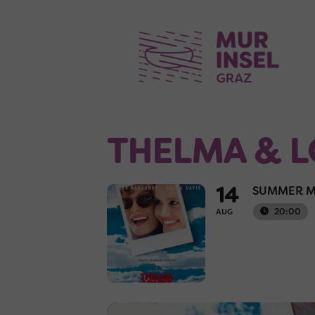
THELMA & L
14
SUMMER M
20:00
AUG