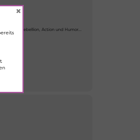
×
nsucht und Rebellion, Action und Humor…
bereits
t
en