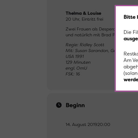
Thelma & Louise
Bitte
20 Uhr, Eintritt frei
Zwei Frauen als Desperados in Ridl
Die Fi
und natürlich mit Brad Pitt.
ausge
Regie: Ridley Scott
Mit: Susan Sarandon, Geena Davis, 
Restk
USA 1991
Am Ve
129 Minuten
abgeh
engl. OmU
(solan
FSK: 16
werde
Beginn
14. August 2019
20:00