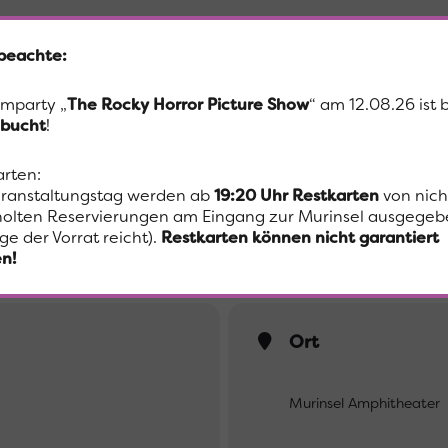
 beachte:
ey Scott’s brillant inszeniertem Road-Movie-Klassiker zwischen Seh
lmparty „
The Rocky Horror Picture Show
“ am 12.08.26 ist 
bucht
!
Brad Pitt, Harvey Keitel, Michael Madsen
arten:
ranstaltungstag werden ab
19:20 Uhr
Restkarten
von nich
olten Reservierungen am Eingang zur Murinsel ausgegeb
ge der Vorrat reicht).
Restkarten können nicht garantiert
n!
Ort
Murinsel Amphitheater