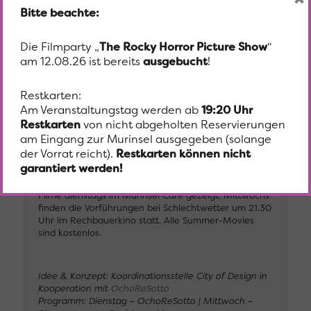
UT
Bitte beachte:
Die Filmparty „
The Rocky Horror Picture Show
“
Weitere Infos zum Film
am 12.08.26 ist bereits
ausgebucht
!
Restkarten:
Am Veranstaltungstag werden ab
19:20 Uhr
Restkarten
von nicht abgeholten Reservierungen
Summer Movies – Zeitgenössische Filme, Visuals und
am Eingang zur Murinsel ausgegeben (solange
Klassiker präsentiert von OchoReSotto und dem
der Vorrat reicht).
Restkarten können nicht
Filmzentrum im Rechbauerkino. Vor einzelnen
garantiert werden!
Vorstellungen gibt es Hintergrundinfos und
Anekdoten zum Film. Bei Schlechtwetter werden die
Filme dienstags im Murinsel Café gezeigt. Mittwochs
finden die Vorführungen bei Schlechtwetter um 21.30
Uhr im Rechbauerkino statt. Alle Summer-Movies
sind kostenlos.
Idee & Konzept: Koordinationsstelle City of Design in
Kooperation mit
OchoReSotto
Programm: Dienstag – OchoReSotto | Mittwoch –