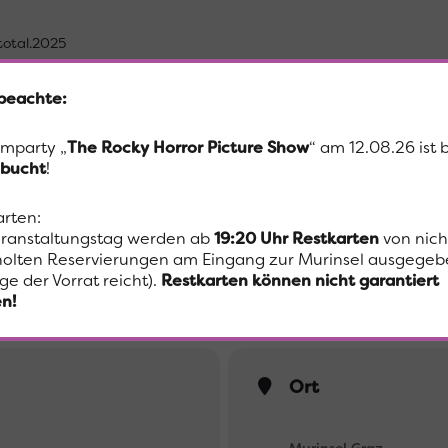
.total.2025
em hoffentlich schönen Sommernachmittag eröffnet die Murschreiere
l.2025!
 beachte:
schen Errichtung präsentieren teilnehmende Künstler*innen der a c
d im Anschluss wird den Besucher*innen die Möglichkeit geboten, sel
lmparty „
The Rocky Horror Picture Show
“ am 12.08.26 ist 
uftakt bei Urlaubsfeeling feiern zu können!
bucht
!
arten:
Wetter statt, bei Regen im inneren der Murinsel.
ranstaltungstag werden ab
19:20 Uhr
Restkarten
von nich
olten Reservierungen am Eingang zur Murinsel ausgegeb
ge der Vorrat reicht).
Restkarten können nicht garantiert
n!
Ort
Murinsel Graz