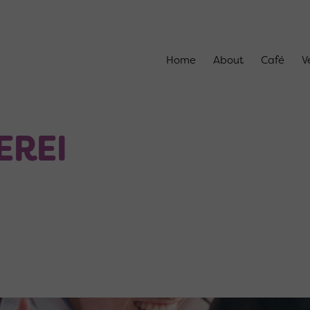
Home
About
Café
V
EREI