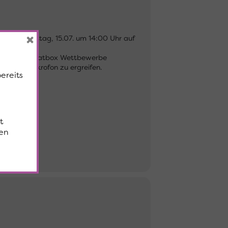
×
i am Dienstag, 15.07. um 14:00 Uhr auf
appella und Beatbox Wettbewerbe
bst das Mikrofon zu ergreifen.
bereits
t
en