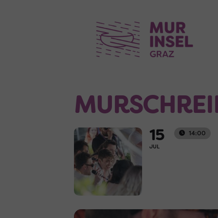
MURSCHREI
15
14:00
JUL