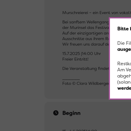
Murschreierei – ein Event von vokal
Bei sanftem Wellengang und an ein
der Murinsel das Festival vokal.tota
Bitte
Auf der einzigartigen architektoni
Ausschnitte aus ihrem Repertoire un
Die Fi
Wir freuen uns darauf den Festivala
ausge
15.7.2025 |14:00 Uhr
Freier Eintritt!
Restk
Die Veranstaltung findet bei jedem 
Am Ve
abgeh
______
(solan
Foto © Clara Wildberger
werde
Beginn