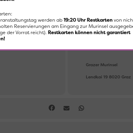
arten:
FESTIVAL/
ranstaltungstag werden ab
19:20 Uhr
Restkarten
von nich
olten Reservierungen am Eingang zur Murinsel ausgegeb
ge der Vorrat reicht).
Restkarten können nicht garantiert
n!
Ort
Grazer Murinsel
Lendkai 19 8020 Graz