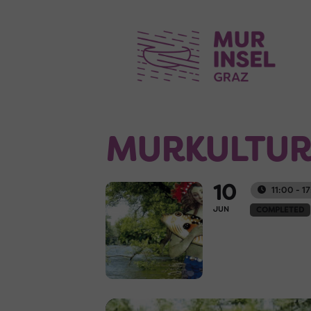
MURKULTUR-
10
11:00 - 1
JUN
COMPLETED