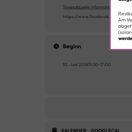
Tagesaktuelle Information:
Restk
https://www.facebook.com/MUR
Am Ve
abgeh
(solan
werde
Beginn
10. Juni 2018
11:00
-
17:00
KALENDER
GOOGLECAL