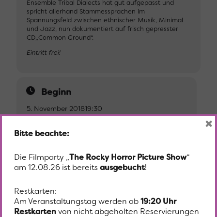
Ensemble Tribal Dialects hat gut aufgepasst und
spricht allerhand Stammessprachen im
Spannungsfeld zwischen ethnischer Musik, Minimal
und Jazz, nun dokumentiert auf frisch gepresster
CD„Common Ground“.
Eintritt frei!
Beginn
5. November 2018
19:30
×
Bitte beachte:
Ort
Die Filmparty „
The Rocky Horror Picture Show
“
Grazer Murinsel
am 12.08.26 ist bereits
ausgebucht
!
Lendkai 19 8020 Graz
Restkarten:
Am Veranstaltungstag werden ab
19:20 Uhr
Restkarten
von nicht abgeholten Reservierungen