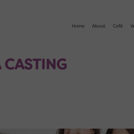
Home
About
Café
V
A CASTING