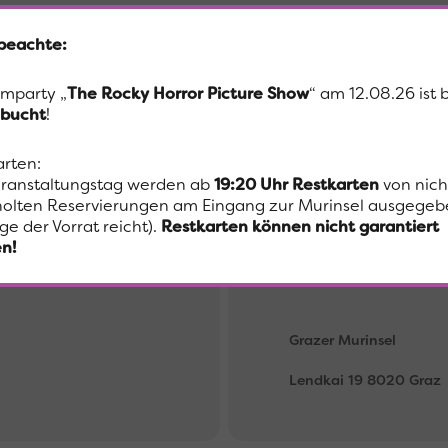
 beachte:
der Murinsel in Graz das 2. Casting zur Miss Styria Wahl 2019 statt.
lmparty „
The Rocky Horror Picture Show
“ am 12.08.26 ist 
atinnen von ihrer schönsten Seite und präsentierten sich mit viel Au
bucht
!
lie können gerne mit dabei sein und Ihrer Favoritin vor Ort die Da
Steiermark werden? Dann schicke uns deine Bewerbung an
office@m
arten:
ranstaltungstag werden ab
19:20 Uhr
Restkarten
von nich
olten Reservierungen am Eingang zur Murinsel ausgegeb
ge der Vorrat reicht).
Restkarten können nicht garantiert
n!
Ort
Grazer Murinsel
Lendkai 19 8020 Graz