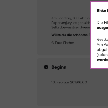
Bitte
Am Sonntag, 10. Februar findet auf 
Die Fi
Expertenjury zeigen sich die Kandid
ausge
Selbstbewusstsein.Freunde und Fami
Willst du die schönste Frau der 
Restk
© Foto Fischer
Am Ve
abgeh
(solan
werde
Beginn
10. Februar 2019
16:00