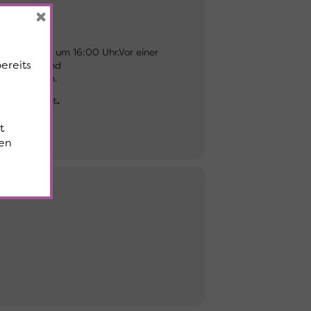
×
 Wir starten um 16:00 Uhr.Vor einer
bereits
sstrahlung und
umen drücken.
issstyria.at
.
t
en