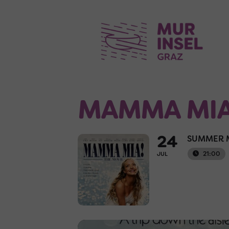
MAMMA MIA
24
SUMMER M
21:00
JUL