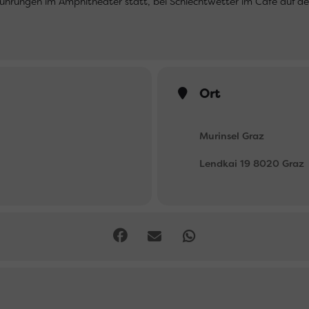
führungen im Amphitheater statt, bei Schlechtwetter im Café auf der
Ort
Murinsel Graz
Lendkai 19 8020 Graz