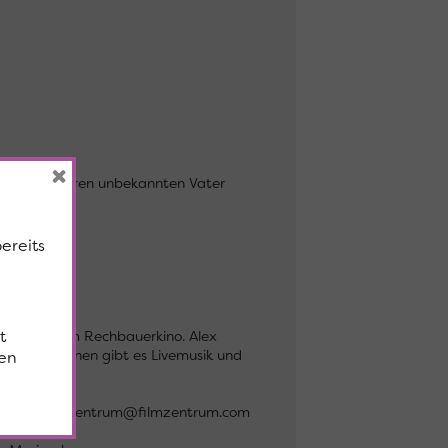
×
 Tochter ihren unbekannten Vater
bereits
t
lmzentrum im Rechbauerkino. Alex
lten Terminen gibt es Livemusik und
en
mail an filmzentrum@filmzentrum.com