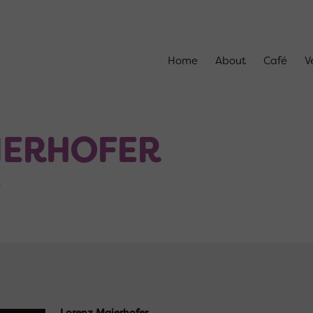
Home
About
Café
V
IERHOFER
T
Lorenz Maierhofer