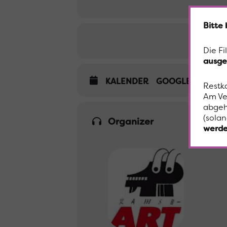
Bitte
Die Fi
ausge
KALENDER
GOOGLECAL
Restk
Am Ve
abgeh
(solan
Organizer
werde