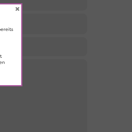
×
bereits
t
en