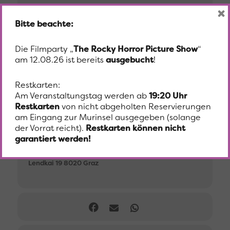
×
Details erfahren Sie telefonisch bei den GrazGuides
unter:
Bitte beachte:
+43 / 316 586 720
Die Filmparty „
The Rocky Horror Picture Show
“
am 12.08.26 ist bereits
ausgebucht
!
Beginn
Restkarten:
18. August 2018
11:00
Am Veranstaltungstag werden ab
19:20 Uhr
Restkarten
von nicht abgeholten Reservierungen
am Eingang zur Murinsel ausgegeben (solange
Ort
der Vorrat reicht).
Restkarten können nicht
garantiert werden!
Grazer Murinsel
Lendkai 19 8020 Graz