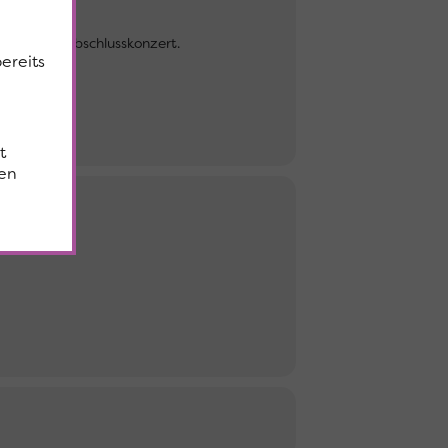
adet zum Abschlusskonzert.
bereits
t
en