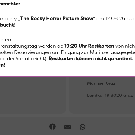
 beachte:
Joseph-Fux Konservatoriums unter der Leitung von Patrik Thurner l
lmparty „
The Rocky Horror Picture Show
“ am 12.08.26 ist 
twetter im Café
bucht
!
arten:
ranstaltungstag werden ab
19:20 Uhr
Restkarten
von nich
olten Reservierungen am Eingang zur Murinsel ausgegeb
ge der Vorrat reicht).
Restkarten können nicht garantiert
Ort
n!
Murinsel Graz
Lendkai 19 8020 Graz