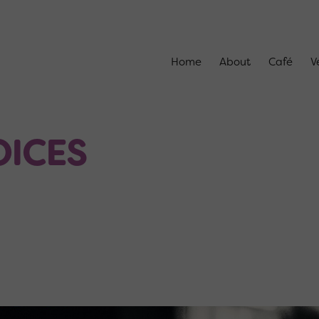
Home
About
Café
V
OICES