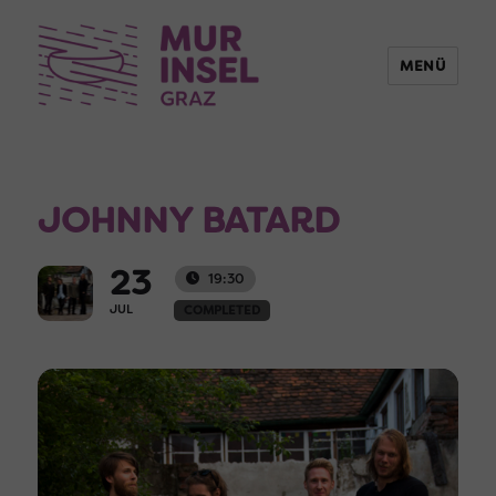
MENÜ
JOHNNY BATARD
23
19:30
JUL
COMPLETED