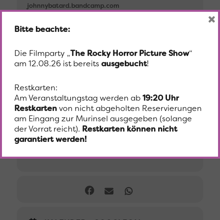
johnnybatard.bandcamp.com
×
Foto: © Adnan Babahametovic
Bitte beachte:
Die Filmparty „
The Rocky Horror Picture Show
“
Beginn
am 12.08.26 ist bereits
ausgebucht
!
23. Juli 2018
19:30
Restkarten:
Am Veranstaltungstag werden ab
19:20 Uhr
Restkarten
von nicht abgeholten Reservierungen
Ort
am Eingang zur Murinsel ausgegeben (solange
der Vorrat reicht).
Restkarten können nicht
Grazer Murinsel
garantiert werden!
Lendkai 19 8020 Graz