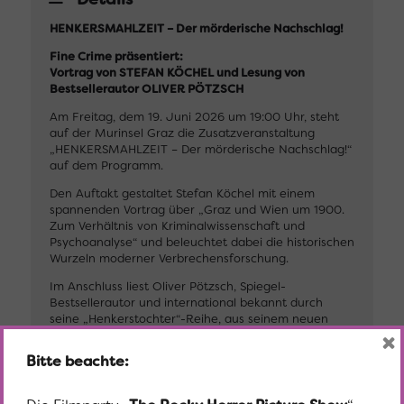
HENKERSMAHLZEIT – Der mörderische Nachschlag!
Fine Crime präsentiert:
Vortrag von STEFAN KÖCHEL und Lesung von
Bestsellerautor OLIVER PÖTZSCH
Am Freitag, dem 19. Juni 2026 um 19:00 Uhr, steht
auf der Murinsel Graz die Zusatzveranstaltung
„HENKERSMAHLZEIT – Der mörderische Nachschlag!“
auf dem Programm.
Den Auftakt gestaltet Stefan Köchel mit einem
spannenden Vortrag über „Graz und Wien um 1900.
Zum Verhältnis von Kriminalwissenschaft und
Psychoanalyse“ und beleuchtet dabei die historischen
Wurzeln moderner Verbrechensforschung.
Im Anschluss liest Oliver Pötzsch, Spiegel-
Bestsellerautor und international bekannt durch
seine „Henkerstochter“-Reihe, aus seinem neuen
×
Roman „Der Totengräber und der Orden des Teufels“.
Mit atmosphärischer Dichte und historischer Präzision
Bitte beachte:
entführt er das Publikum in die düsteren Abgründe
vergangener Zeiten.