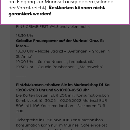
am Eingang zur Murinsel ausgegeben (solange
entgehen!
der Vorrat reicht).
Restkarten können nicht
18:00 Uhr
garantiert werden!
Büchertisch MORAWA Buchhandlung Moser:
Büchertisch mit allen Werken der AutorInnen des 8.
FINE CRIME FESTIVALS und vielen mehr.
18:30 Uhr
Geballte Frauenpower auf der Murinsel Graz. Es
lesen…
18.30 Uhr – Nicole Stranzl – „Gefangen – Grauen in
St. Anna“
19.00 Uhr – Sabina Naber – „Leopoldstadt“
19:30 Uhr – Claudia Rossbacher – „Steirerwahn”
———-
Eintrittskarten erhalten Sie im Murinselshop Di-Sa
10:00-17:00 Uhr und So 10:00-16:30 Uhr.
Die Karten kosten: EUR 20€ inkl. Konsumationsbon
Kombiticket für 30.05 – 02.06.2022 Murinsel EUR
50€ inkl. 10€ Konsumationsbon – Sie sparen EUR
30€.
Ticketpreise inkl. 5€ bzw. 10€ Konsumationsbon
Konsumation kann nur im Murinsel Café eingelöst