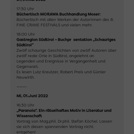
17:30 Uhr
Büchertisch MORAWA Buchhandlung Moser:
Büchertisch mit allen Werken der AutorInnen des 8.
FINE CRIME FESTIVALS und vielen mehr.
18:00 Uhr
Gastregion Südtirol – Buchpr sentation „Schauriges
Südtirol”
Zwölf schaurige Geschichten von zwölf Autoren über
zwölf reale Orte in Südtirol, angelehnt an
Legenden und Ereignisse in Vergangenheit und
Gegenwart.
Es lesen Lutz Kreutzer, Robert Preis und Günter
Neuwirth.
———-
Mi, 01.Juni 2022
16:30 Uhr
„Paranoia“. Ein rätselhaftes Motiv in Literatur und
Wissenschaft
Vortrag von Mag.phil. Dr.phil. Stefan Köchel. Lassen
sie sich diesen spannenden Vortrag nicht
entgehen!