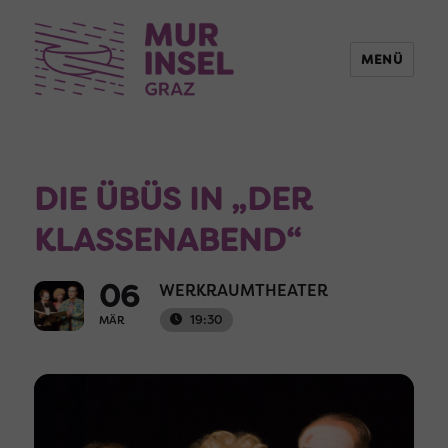
MENÜ
DIE ÜBÜS IN „DER
KLASSENABEND“
06
WERKRAUMTHEATER
19:30
MÄR