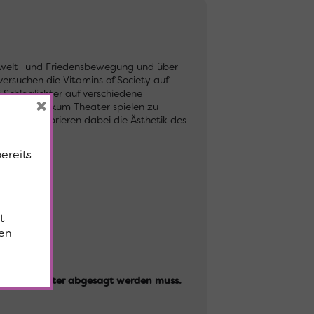
 Umwelt- und Friedensbewegung und über
ersuchen die Vitamins of Society auf
Schlaglichter auf verschiedene
×
r vor Publikum Theater spielen zu
en und zelebrieren dabei die Ästhetik des
bereits
t
en
 Schlechtwetter abgesagt werden muss.