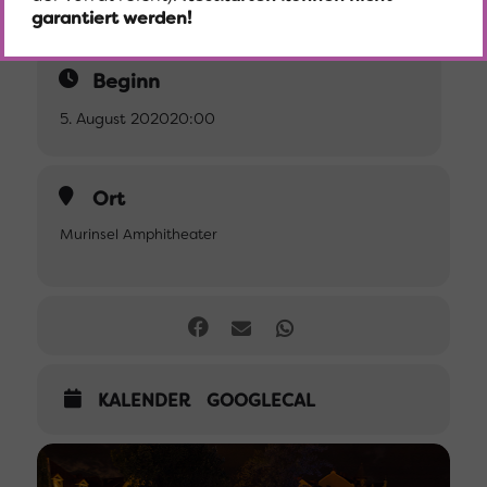
garantiert werden!
Beginn
5. August 2020
20:00
Ort
Murinsel Amphitheater
KALENDER
GOOGLECAL