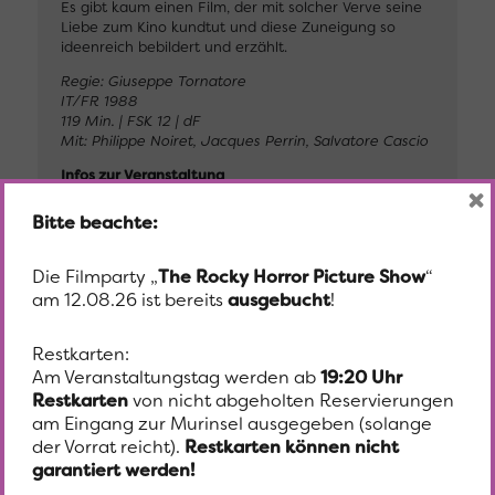
Es gibt kaum einen Film, der mit solcher Verve seine
Liebe zum Kino kundtut und diese Zuneigung so
ideenreich bebildert und erzählt.
Regie: Giuseppe Tornatore
IT/FR 1988
119 Min. | FSK 12 | dF
Mit: Philippe Noiret, Jacques Perrin, Salvatore Cascio
Infos zur Veranstaltung
×
Es gilt das First-Come-First-Served-Prinzip. Freie
Platzwahl.
Bitte beachte:
Bei Schönwetter findet die Vorführung im
Amphitheater, bei Schlechtwetter im Café auf der
Murinsel statt.
Die Filmparty „
The Rocky Horror Picture Show
“
am 12.08.26 ist bereits
ausgebucht
!
Alex Desmond stimmt vor Vorstellungsbeginn mit
Hintergrundinfos und Anekdoten zum Film ein, an
ausgewählten Terminen freuen wir uns, Gäste zu
Restkarten:
einem Filmgespräch begrüßen zu dürfen.
Am Veranstaltungstag werden ab
19:20 Uhr
Restkarten
von nicht abgeholten Reservierungen
Foto: © MPLC
am Eingang zur Murinsel ausgegeben (solange
der Vorrat reicht).
Restkarten können nicht
garantiert werden!
Beginn