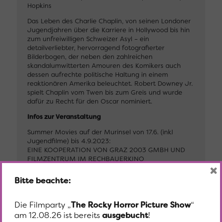
Hopkins
Das Leben des Charlie Chaplin, von seinen Londoner
Jugendjahren über die Karriere in Hollywood bis hin
zum unfreiwilligen Schweizer Asyl – ein
detailverliebter, hervorragend fotografierter
Bilderbogen, der neben den zahlreichen
skandalumwitterten Amouren des Komikers auch
dessen aufrechte politische Haltung in einem
reaktionären Amerika beleuchtet. Robert Downey Jr.
spielt Chaplin vom Twen bis zum Greis und wurde
dafür zu Recht für den Oscar nominiert.
Infos zur Veranstaltung
Summer Movies auf der Murinsel von 17.6. (inkl
Jugendfilme) bis 4.9.2023:
EINE KOOPERATION VON GRAZ 2003 GMBH UND
FILMZENTRUM IM RECHBAUERKINO
×
Gezeigt werden österreichische und internationale
Bitte beachte:
Filmklassiker von 1916 bis 2004, ausgewählt vom
Filmzentrum im Rechbauerkino. Alex Desmond
stimmt vor Vorstellungsbeginn mit Hintergrundinfos
Die Filmparty „
The Rocky Horror Picture Show
“
und Anekdoten zum Film ein, an ausgewählten
am 12.08.26 ist bereits
ausgebucht
!
Terminen gibt es Livemusik und Partystimmung.