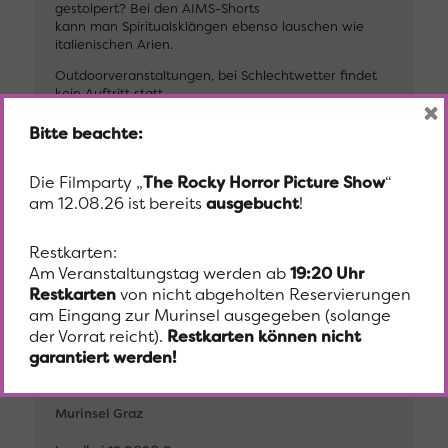
gestolpert? Bei den AIMS-Shorts
kann man Spiritualsklängen ebenso lauschen wie
italienischen Arien.
Outdoorveranstaltungen, bei Schlechtwetter findet
kein Auftritt statt
×
Bitte beachte:
30.7., 11.00 Uhr, AIMS-Short (Spirituals)
30.7., 16.30 Uhr, AIMS-Short (Italienische Arien)
Die Filmparty „
The Rocky Horror Picture Show
“
Eintritt Frei
am 12.08.26 ist bereits
ausgebucht
!
Restkarten:
Beginn
Am Veranstaltungstag werden ab
19:20 Uhr
Restkarten
von nicht abgeholten Reservierungen
30. Juli 2022
11:00
am Eingang zur Murinsel ausgegeben (solange
der Vorrat reicht).
Restkarten können nicht
garantiert werden!
Ort
Murinsel Graz