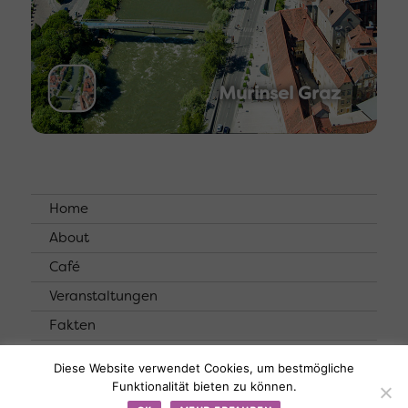
Murinsel Graz
Home
About
Café
Veranstaltungen
Fakten
Kontakt
Diese Website verwendet Cookies, um bestmögliche
Funktionalität bieten zu können.
© Murinsel |
Datenschutzerklärung