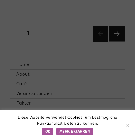
Seitennummerierung
SEITE
1
NÄCHST
der
SEITE
Beiträge
Home
About
Café
Veranstaltungen
Fakten
Kontakt
Diese Website verwendet Cookies, um bestmögliche
Funktionalität bieten zu können.
© Murinsel |
Datenschutzerklärung
OK
MEHR ERFAHREN