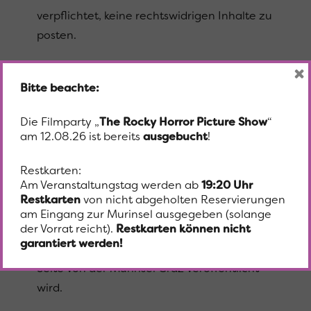
verpflichtet, keine rechtswidrigen Inhalte zu
posten.
×
10. Die Gewinner:innen können auf der
Bitte beachte:
Facebook- oder Instagram Seite der
Murinsel Graz
Die Filmparty „
The Rocky Horror Picture Show
“
https://www.facebook.com/murinselgraz
am 12.08.26 ist bereits
ausgebucht
!
veröffentlicht werden. Mit dieser Form der
Restkarten:
Veröffentlichung erklären sich die
Am Veranstaltungstag werden ab
19:20 Uhr
Teilnehmenden ausdrücklich damit
Restkarten
von nicht abgeholten Reservierungen
einverstanden, dass der
am Eingang zur Murinsel ausgegeben (solange
der Vorrat reicht).
Restkarten können nicht
Facebook/Instagram-Name im Falle eines
garantiert werden!
Gewinnes auf der Facebook/Instagram-
Seite von der Murinsel Graz veröffentlicht
wird.