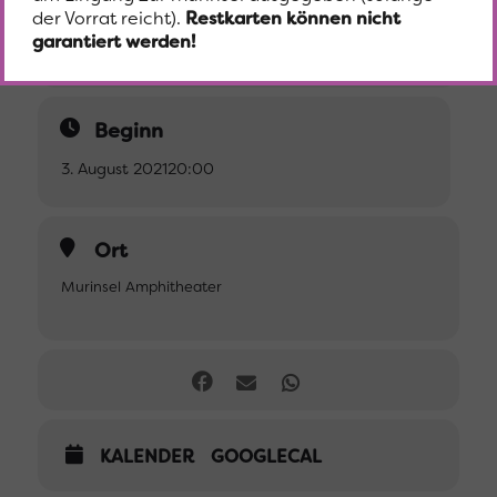
der darauffolgenden Woche möglich.
der Vorrat reicht).
Restkarten können nicht
garantiert werden!
Foto: © The Vinyl Revival
Beginn
3. August 2021
20:00
Ort
Murinsel Amphitheater
KALENDER
GOOGLECAL